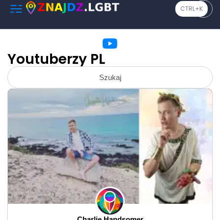
CTRL+K
Youtuberzy PL
Szukaj
Charlie Handsomer