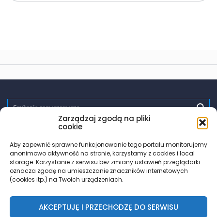
Zarządzaj zgodą na pliki
Spróbuj:
randki
wsparcie
pomoc
zdrowie
testy hiv
cookie
PrEP
trans
les
Aby zapewnić sprawne funkcjonowanie tego portalu monitorujemy
anonimowo aktywność na stronie, korzystamy z cookies i local
storage. Korzystanie z serwisu bez zmiany ustawień przeglądarki
oznacza zgodę na umieszczanie znaczników internetowych
(cookies itp.) na Twoich urządzeniach.
AKCEPTUJĘ I PRZECHODZĘ DO SERWISU
© 2018 – 2026 Znajdz.lgbt