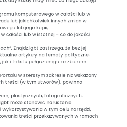
sób, aby każdy mógł mieć do niego dostęp
ogramu komputerowego w całości lub w
ładu lub jakichkolwiek innych zmian w
ego lub jego kopii;
 całości lub w istotnej – co do jakości
ch”, Znajdz.lgbt zastrzega, że bez jej
tualne artykuły na tematy polityczne,
, jak i tekstu połączonego ze zbiorem
Portalu w szerszym zakresie niż wskazany
ych treści (w tym utworów), powinna
wem, plastycznych, fotograficznych,
lgbt może stanowić naruszenie
i wykorzystywania w tym celu narzędzi,
blokowania treści przekazywanych w ramach