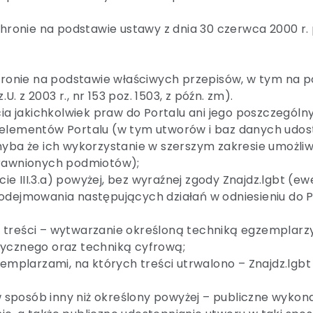
nie na podstawie ustawy z dnia 30 czerwca 2000 r. pr
hronie na podstawie właściwych przepisów, w tym na pod
U. z 2003 r., nr 153 poz. 1503, z późn. zm).
cia jakichkolwiek praw do Portalu ani jego poszczegól
 elementów Portalu (w tym utworów i baz danych udo
hyba że ich wykorzystanie w szerszym zakresie umożli
prawnionych podmiotów);
e III.3.a) powyżej, bez wyraźnej zgody Znajdz.lgbt (e
odejmowania następujących działań w odniesieniu do P
nia treści – wytwarzanie określoną techniką egzemplarzy
tycznego oraz techniką cyfrową;
zemplarzami, na których treści utrwalono – Znajdz.lgb
 w sposób inny niż określony powyżej – publiczne wykona