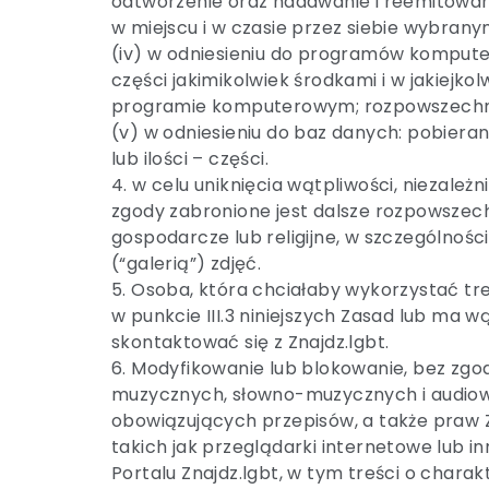
odtworzenie oraz nadawanie i reemitowani
w miejscu i w czasie przez siebie wybrany
(iv) w odniesieniu do programów komput
części jakimikolwiek środkami i w jakiejk
programie komputerowym; rozpowszechnia
(v) w odniesieniu do baz danych: pobierani
lub ilości – części.
4. w celu uniknięcia wątpliwości, niezależ
zgody zabronione jest dalsze rozpowszech
gospodarcze lub religijne, w szczególnośc
(“galerią”) zdjęć.
5. Osoba, która chciałaby wykorzystać tr
w punkcie III.3 niniejszych Zasad lub ma 
skontaktować się z Znajdz.lgbt.
6. Modyfikowanie lub blokowanie, bez zgod
muzycznych, słowno-muzycznych i audiow
obowiązujących przepisów, a także praw Z
takich jak przeglądarki internetowe lub 
Portalu Znajdz.lgbt, w tym treści o char