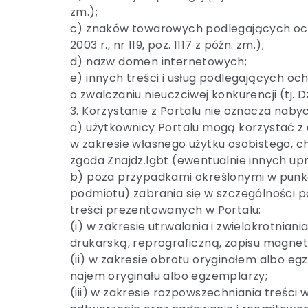
zm.);
c) znaków towarowych podlegających ochro
2003 r., nr 119, poz. 1117 z późn. zm.);
d) nazw domen internetowych;
e) innych treści i usług podlegających oc
o zwalczaniu nieuczciwej konkurencji (tj. Dz.
3. Korzystanie z Portalu nie oznacza naby
a) użytkownicy Portalu mogą korzystać z
w zakresie własnego użytku osobistego, c
zgoda Znajdz.lgbt (ewentualnie innych u
b) poza przypadkami określonymi w punkci
podmiotu) zabrania się w szczególności p
treści prezentowanych w Portalu:
(i) w zakresie utrwalania i zwielokrotnia
drukarską, reprograficzną, zapisu magne
(ii) w zakresie obrotu oryginałem albo eg
najem oryginału albo egzemplarzy;
(iii) w zakresie rozpowszechniania treści