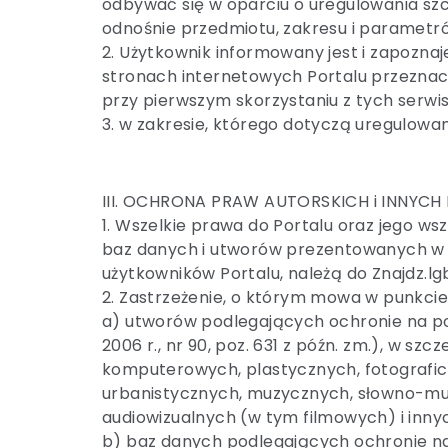
odbywać się w oparciu o uregulowania szc
odnośnie przedmiotu, zakresu i parametró
2. Użytkownik informowany jest i zapozna
stronach internetowych Portalu przeznacz
przy pierwszym skorzystaniu z tych serwis
3. w zakresie, którego dotyczą uregulowan
III. OCHRONA PRAW AUTORSKICH i INNYCH
1. Wszelkie prawa do Portalu oraz jego 
baz danych i utworów prezentowanych w 
użytkowników Portalu, należą do Znajdz.lg
2. Zastrzeżenie, o którym mowa w punkcie I
a) utworów podlegających ochronie na pod
2006 r., nr 90, poz. 631 z późn. zm.), w s
komputerowych, plastycznych, fotografic
urbanistycznych, muzycznych, słowno-mu
audiowizualnych (w tym filmowych) i inny
b) baz danych podlegających ochronie na p