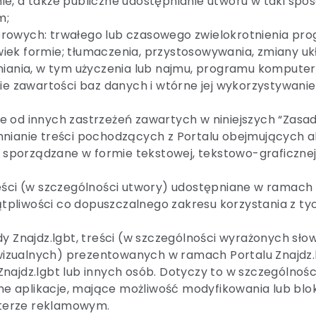
e, a także publiczne udostępnianie utworu w taki spo
m;
erowych: trwałego lub czasowego zwielokrotnienia pr
olwiek formie; tłumaczenia, przystosowywania, zmiany uk
nia, w tym użyczenia lub najmu, programu komputerow
e zawartości baz danych i wtórne jej wykorzystywanie w
nie od innych zastrzeżeń zawartych w niniejszych “Zasada
nianie treści pochodzących z Portalu obejmujących ak
i sporządzane w formie tekstowej, tekstowo-graficznej
eści (w szczególności utwory) udostępniane w ramach 
wątpliwości co dopuszczalnego zakresu korzystania z t
y Znajdz.lgbt, treści (w szczególności wyrażonych sło
izualnych) prezentowanych w ramach Portalu Znajdz.
najdz.lgbt lub innych osób. Dotyczy to w szczególnośc
inne aplikacje, mające możliwość modyfikowania lub 
akterze reklamowym.