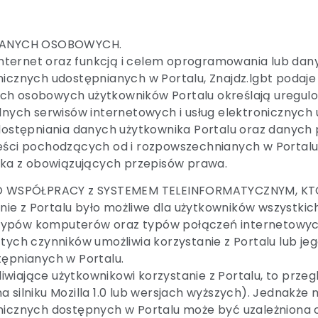
DANYCH OSOBOWYCH.
i Internet oraz funkcją i celem oprogramowania lub da
nicznych udostępnianych w Portalu, Znajdz.lgbt podaje
ych osobowych użytkowników Portalu określają uregul
ólnych serwisów internetowych i usług elektronicznyc
udostępniania danych użytkownika Portalu oraz danych
eści pochodzących od i rozpowszechnianych w Portalu 
ka z obowiązujących przepisów prawa.
 WSPÓŁPRACY z SYSTEMEM TELEINFORMATYCZNYM, KTÓR
tanie z Portalu było możliwe dla użytkowników wszystk
ypów komputerów oraz typów połączeń internetowych. 
 tych czynników umożliwia korzystanie z Portalu lub 
tępnianych w Portalu.
iające użytkownikowi korzystanie z Portalu, to przeglą
 silniku Mozilla 1.0 lub wersjach wyższych). Jednakże
nicznych dostępnych w Portalu może być uzależniona o