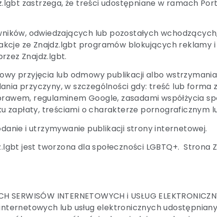
jdz.lgbt zastrzega, że treści udostępniane w ramach P
owników, odwiedzających lub pozostałych wchodzących,
kcje ze Znajdz.lgbt programów blokujących reklamy i
rzez Znajdz.lgbt.
owy przyjęcia lub odmowy publikacji albo wstrzymania p
ania przyczyny, w szczególności gdy: treść lub forma z
 prawem, regulaminem Google, zasadami współżycia sp
aku zapłaty, treściami o charakterze pornograficznym 
odanie i utrzymywanie publikacji strony internetowej.
z.lgbt jest tworzona dla społeczności LGBTQ+. Strona Zn
NYCH SERWISÓW INTERNETOWYCH i USŁUG ELEKTRONICZ
 internetowych lub usług elektronicznych udostępniany