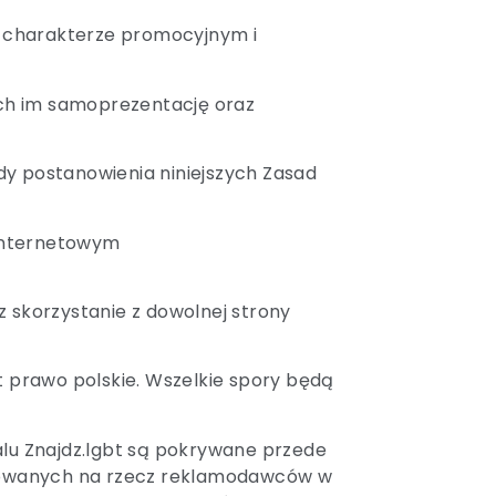
o charakterze promocyjnym i
ych im samoprezentację oraz
dy postanowienia niniejszych Zasad
 internetowym
z skorzystanie z dowolnej strony
 prawo polskie. Wszelkie spory będą
talu Znajdz.lgbt są pokrywane przede
izowanych na rzecz reklamodawców w