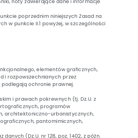
iki, noty zawierające dane i informacje
punkcie poprzednim niniejszych Zasad na
h w punkcie II.1 powyżej, w szczególności
unkcjonalnego, elementów graficznych,
d i rozpowszechnianych przez
i podlegają ochronie prawnej.
kim i prawach pokrewnych (tj. Dz.U. z
 kartograficznych, programów
, architektoniczno-urbanistycznych,
ograficznych, pantomimicznych,
danych (Dz.U. nr 128, poz. 1402, z późn.