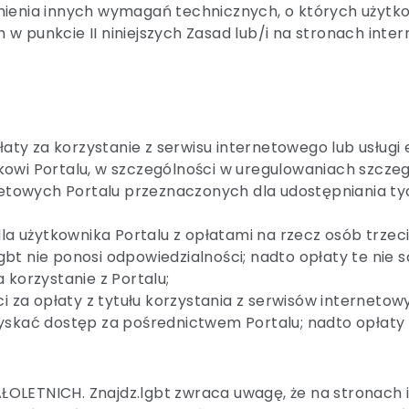
nienia innych wymagań technicznych, o których użytko
w punkcie II niniejszych Zasad lub/i na stronach int
łaty za korzystanie z serwisu internetowego lub usługi 
owi Portalu, w szczególności w uregulowaniach szczeg
netowych Portalu przeznaczonych dla udostępniania tyc
la użytkownika Portalu z opłatami na rzecz osób trzeci
lgbt nie ponosi odpowiedzialności; nadto opłaty te nie s
 korzystanie z Portalu;
ci za opłaty z tytułu korzystania z serwisów interneto
yskać dostęp za pośrednictwem Portalu; nadto opłaty t
LETNICH. Znajdz.lgbt zwraca uwagę, że na stronach i