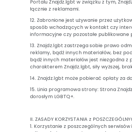
Portalu Znajdz.lgbt w związku z tym, Zna
łącznie z reklamami.
12. Zabronione jest używanie przez użytk
sposób wchodzących w kontakt czy intera
informacyjne czy pozostałe publikowane p
13. Znajdz.lgbt zastrzega sobie prawo odm
reklamy, bądź innych materiałów, bez pod
bądź innych materiałów
jest niezgodna z
charakterem Znajdz.lgbt, siły wyższej, br
14. Znajdz.lgbt może pobierać opłaty za d
15. Linia programowa strony: Strona Znajd
dorosłym LGBTQ+.
II. ZASADY KORZYSTANIA z POSZCZEGÓL
1. Korzystanie z poszczególnych serwisów