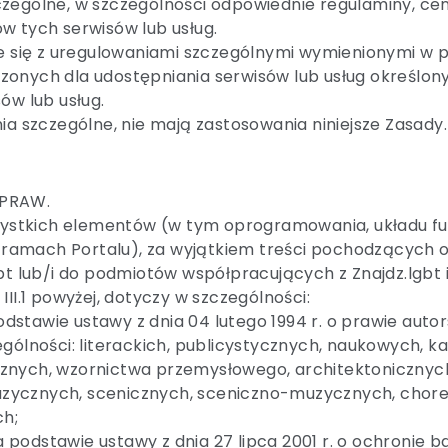
zególne, w szczególności odpowiednie regulaminy, cenn
w tych serwisów lub usług.
je się z uregulowaniami szczególnymi wymienionymi w 
onych dla udostępniania serwisów lub usług określonyc
ów lub usług.
ia szczególne, nie mają zastosowania niniejsze Zasady.
 PRAW.
wszystkich elementów (w tym oprogramowania, układu f
ramach Portalu), za wyjątkiem treści pochodzących o
bt lub/i do podmiotów współpracujących z Znajdz.lgbt 
II.1 powyżej, dotyczy w szczególności:
stawie ustawy z dnia 04 lutego 1994 r. o prawie autors
zczególności: literackich, publicystycznych, naukowych,
znych, wzornictwa przemysłowego, architektonicznych
zycznych, scenicznych, sceniczno-muzycznych, chore
ch;
odstawie ustawy z dnia 27 lipca 2001 r. o ochronie baz 