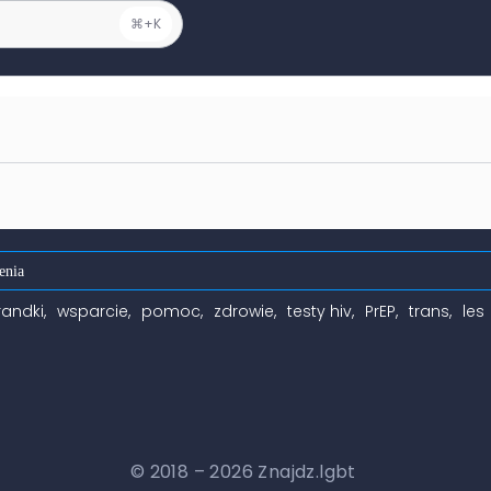
⌘+K
randki
wsparcie
pomoc
zdrowie
testy hiv
PrEP
trans
les
© 2018 – 2026 Znajdz.lgbt