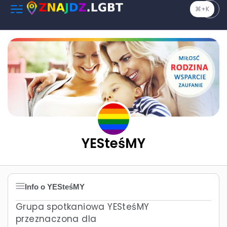
⌘+K
YESteśMY
Info o YESteśMY
Grupa spotkaniowa YESteśMY
przeznaczona dla