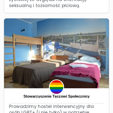
seksualną i tożsamość płciową.
Stowarzyszenie Tęczowi Społecznicy
Prowadzimy hostel interwencyjny dla
osób LGBT+ (i nie tylko) w potrzebie.