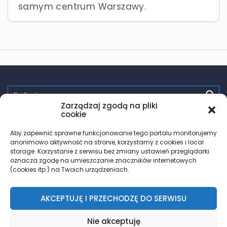
samym centrum Warszawy.
Zarządzaj zgodą na pliki
Spróbuj:
randki
wsparcie
pomoc
zdrowie
testy hiv
cookie
PrEP
trans
les
Aby zapewnić sprawne funkcjonowanie tego portalu monitorujemy
anonimowo aktywność na stronie, korzystamy z cookies i local
storage. Korzystanie z serwisu bez zmiany ustawień przeglądarki
oznacza zgodę na umieszczanie znaczników internetowych
(cookies itp.) na Twoich urządzeniach.
AKCEPTUJĘ I PRZECHODZĘ DO SERWISU
© 2018 – 2026 Znajdz.lgbt
Nie akceptuję