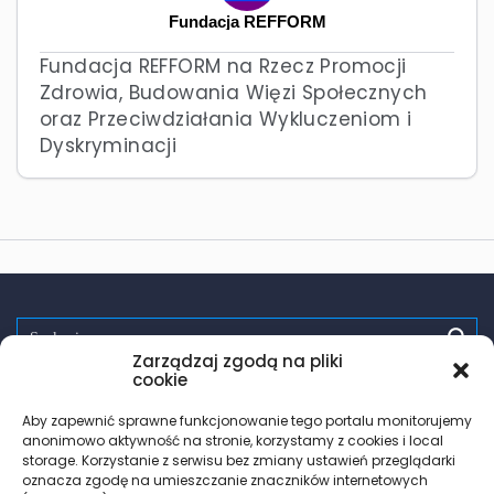
Fundacja REFFORM
Fundacja REFFORM na Rzecz Promocji
Zdrowia, Budowania Więzi Społecznych
oraz Przeciwdziałania Wykluczeniom i
Dyskryminacji
Zarządzaj zgodą na pliki
Spróbuj:
randki
wsparcie
pomoc
zdrowie
testy hiv
cookie
PrEP
trans
les
Aby zapewnić sprawne funkcjonowanie tego portalu monitorujemy
anonimowo aktywność na stronie, korzystamy z cookies i local
storage. Korzystanie z serwisu bez zmiany ustawień przeglądarki
oznacza zgodę na umieszczanie znaczników internetowych