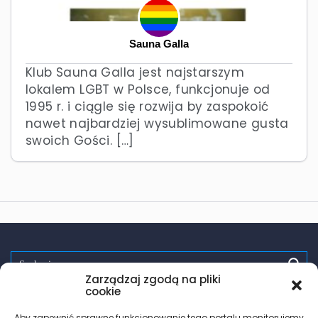
Sauna Galla
Klub Sauna Galla jest najstarszym
lokalem LGBT w Polsce, funkcjonuje od
1995 r. i ciągle się rozwija by zaspokoić
nawet najbardziej wysublimowane gusta
swoich Gości. […]
Zarządzaj zgodą na pliki
Spróbuj:
randki
wsparcie
pomoc
zdrowie
testy hiv
cookie
PrEP
trans
les
Aby zapewnić sprawne funkcjonowanie tego portalu monitorujemy