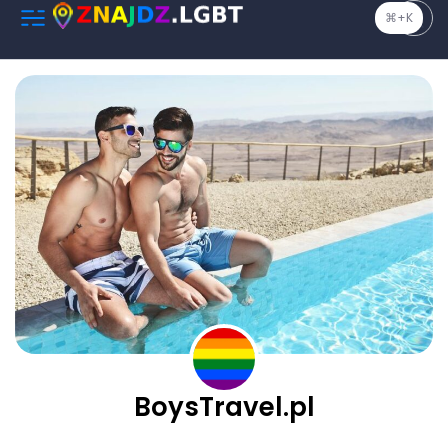
⌘+K
BoysTravel.pl