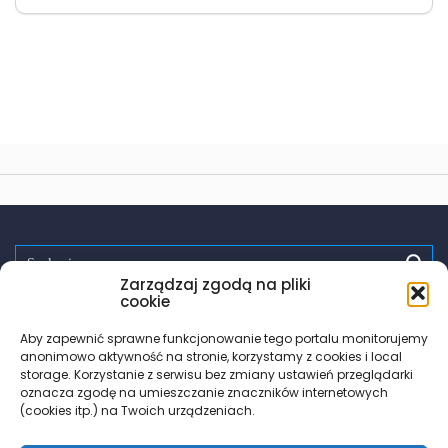
Zarządzaj zgodą na pliki
Spróbuj:
randki
wsparcie
pomoc
zdrowie
testy hiv
cookie
PrEP
trans
les
Aby zapewnić sprawne funkcjonowanie tego portalu monitorujemy
anonimowo aktywność na stronie, korzystamy z cookies i local
storage. Korzystanie z serwisu bez zmiany ustawień przeglądarki
oznacza zgodę na umieszczanie znaczników internetowych
(cookies itp.) na Twoich urządzeniach.