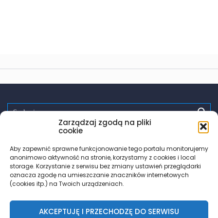
Zarządzaj zgodą na pliki
Spróbuj:
randki
wsparcie
pomoc
zdrowie
testy hiv
cookie
PrEP
trans
les
Aby zapewnić sprawne funkcjonowanie tego portalu monitorujemy
anonimowo aktywność na stronie, korzystamy z cookies i local
storage. Korzystanie z serwisu bez zmiany ustawień przeglądarki
oznacza zgodę na umieszczanie znaczników internetowych
(cookies itp.) na Twoich urządzeniach.
AKCEPTUJĘ I PRZECHODZĘ DO SERWISU
© 2018 – 2026 Znajdz.lgbt