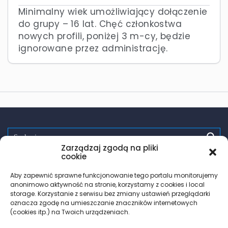
Minimalny wiek umożliwiający dołączenie
do grupy – 16 lat. Chęć członkostwa
nowych profili, poniżej 3 m-cy, będzie
ignorowane przez administrację.
Zarządzaj zgodą na pliki
Spróbuj:
randki
wsparcie
pomoc
zdrowie
testy hiv
cookie
PrEP
trans
les
Aby zapewnić sprawne funkcjonowanie tego portalu monitorujemy
anonimowo aktywność na stronie, korzystamy z cookies i local
storage. Korzystanie z serwisu bez zmiany ustawień przeglądarki
oznacza zgodę na umieszczanie znaczników internetowych
(cookies itp.) na Twoich urządzeniach.