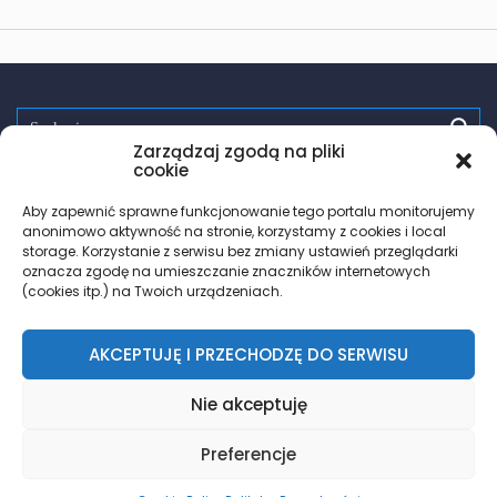
Zarządzaj zgodą na pliki
Spróbuj:
randki
wsparcie
pomoc
zdrowie
testy hiv
cookie
PrEP
trans
les
Aby zapewnić sprawne funkcjonowanie tego portalu monitorujemy
anonimowo aktywność na stronie, korzystamy z cookies i local
storage. Korzystanie z serwisu bez zmiany ustawień przeglądarki
oznacza zgodę na umieszczanie znaczników internetowych
(cookies itp.) na Twoich urządzeniach.
AKCEPTUJĘ I PRZECHODZĘ DO SERWISU
© 2018 – 2026 Znajdz.lgbt
Nie akceptuję
Zasady korzystania
| Polityka prywatności
| Rodo
Preferencje
DO GÓRY