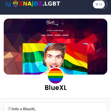
⌘+K
BlueXL
Info o BlueXL