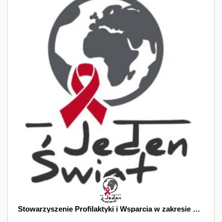
Stowarzyszenie Profilaktyki i Wsparcia w zakresie HIV / AIDS "Jeden Świat"