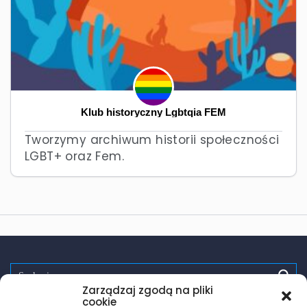
Klub historyczny Lgbtqia FEM
Tworzymy archiwum historii społeczności
LGBT+ oraz Fem.
Zarządzaj zgodą na pliki
Spróbuj:
randki
wsparcie
pomoc
zdrowie
testy hiv
cookie