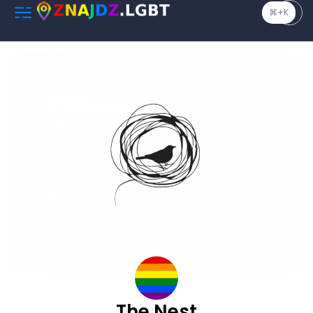
⌘+K
The Nest