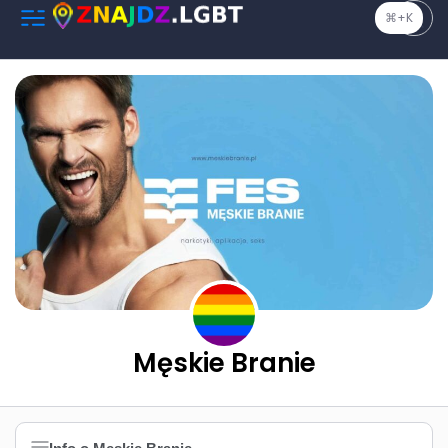
⌘+K
Męskie Branie