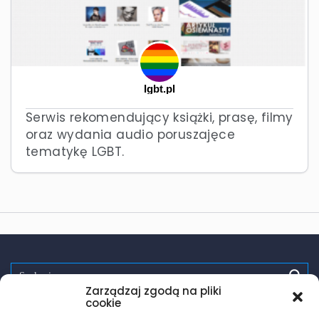
lgbt.pl
Serwis rekomendujący książki, prasę, filmy
oraz wydania audio poruszajęce
tematykę LGBT.
Zarządzaj zgodą na pliki
Spróbuj:
randki
wsparcie
pomoc
zdrowie
testy hiv
cookie