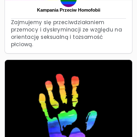
Kampania Przeciw Homofobii
Zajmujemy się przeciwdziałaniem
przemocy i dyskryminacji ze względu na
orientację seksualną i tożsamość
płciową.