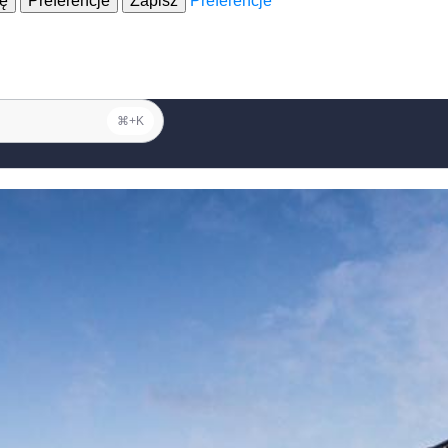
ję
Preferencje
Zapisz
Preferencje
⌘+K