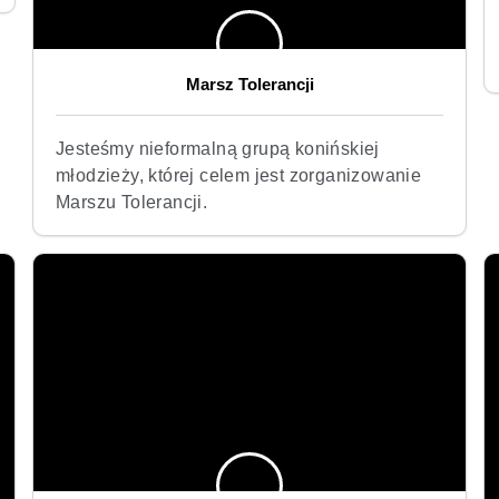
Marsz Tolerancji
Jesteśmy nieformalną grupą konińskiej
młodzieży, której celem jest zorganizowanie
Marszu Tolerancji.