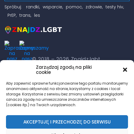
Spróbuj:
randki
wsparcie
pomoc
zdrowie
testy hiv
PrEP
trans
les
© 2018 – 2026 Znajdz.lgbt
Zarządzaj zgodą na pliki
cookie
Zasady korzystania
| Polityka prywatności
| Rodo
Aby zapewnić sprawne funkcjonowanie tego portalu monitorujemy
anonimowo aktywność na stronie, korzystamy z cookies i local
DO GÓRY
storage. Korzystanie z serwisu bez zmiany ustawień przeglądarki
oznacza zgodę na umieszczanie znaczników internetowych
(cookies itp.) na Twoich urządzeniach.
AKCEPTUJĘ I PRZECHODZĘ DO SERWISU