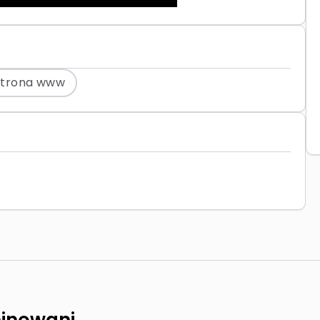
Strona www
inowani