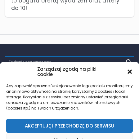
to bogata ofertą wydarzeń oraz aftery
do 10!
Zarządzaj zgodą na pliki
Spróbuj:
randki
wsparcie
pomoc
zdrowie
testy hiv
cookie
PrEP
trans
les
Aby zapewnić sprawne funkcjonowanie tego portalu monitorujemy
anonimowo aktywność na stronie, korzystamy z cookies i local
storage. Korzystanie z serwisu bez zmiany ustawień przeglądarki
oznacza zgodę na umieszczanie znaczników internetowych
(cookies itp.) na Twoich urządzeniach.
AKCEPTUJĘ I PRZECHODZĘ DO SERWISU
© 2018 – 2026 Znajdz.lgbt