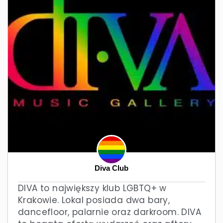
Diva Club
DIVA to największy klub LGBTQ+ w
Krakowie. Lokal posiada dwa bary,
dancefloor, palarnie oraz darkroom. DIVA