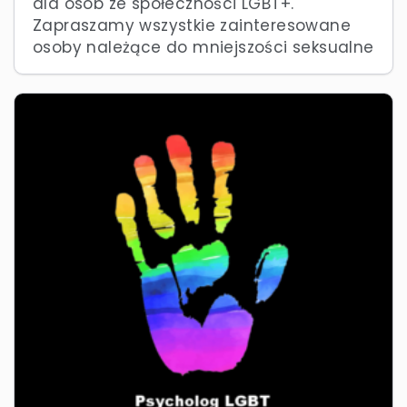
dla osób ze społeczności LGBT+.
Zapraszamy wszystkie zainteresowane
osoby należące do mniejszości seksualne