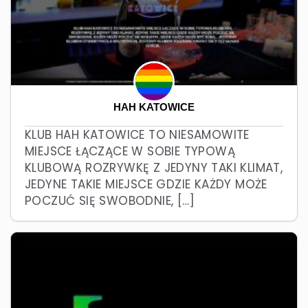
HAH KATOWICE
KLUB HAH KATOWICE TO NIESAMOWITE
MIEJSCE ŁĄCZĄCE W SOBIE TYPOWĄ
KLUBOWĄ ROZRYWKĘ Z JEDYNY TAKI KLIMAT,
JEDYNE TAKIE MIEJSCE GDZIE KAŻDY MOŻE
POCZUĆ SIĘ SWOBODNIE, […]