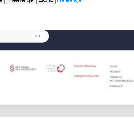
ję
Preferencje
Zapisz
Preferencje
⌘+K