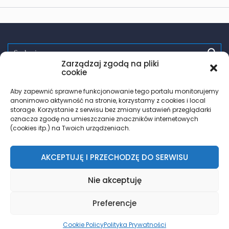
Zarządzaj zgodą na pliki
Spróbuj:
randki
wsparcie
pomoc
zdrowie
testy hiv
cookie
PrEP
trans
les
Aby zapewnić sprawne funkcjonowanie tego portalu monitorujemy
anonimowo aktywność na stronie, korzystamy z cookies i local
storage. Korzystanie z serwisu bez zmiany ustawień przeglądarki
oznacza zgodę na umieszczanie znaczników internetowych
(cookies itp.) na Twoich urządzeniach.
AKCEPTUJĘ I PRZECHODZĘ DO SERWISU
© 2018 – 2026 Znajdz.lgbt
Nie akceptuję
Zasady korzystania
| Polityka prywatności
| Rodo
Preferencje
DO GÓRY
Cookie Policy
Polityka Prywatności