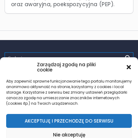
oraz awaryjna, poekspozycyjna (PEP).
Zarządzaj zgodą na pliki
Spróbuj:
randki
wsparcie
pomoc
zdrowie
testy hiv
cookie
PrEP
trans
les
Aby zapewnić sprawne funkcjonowanie tego portalu monitorujemy
anonimowo aktywność na stronie, korzystamy z cookies i local
storage. Korzystanie z serwisu bez zmiany ustawień przeglądarki
oznacza zgodę na umieszczanie znaczników internetowych
(cookies itp.) na Twoich urządzeniach.
AKCEPTUJĘ I PRZECHODZĘ DO SERWISU
© 2018 – 2026 Znajdz.lgbt
Nie akceptuję