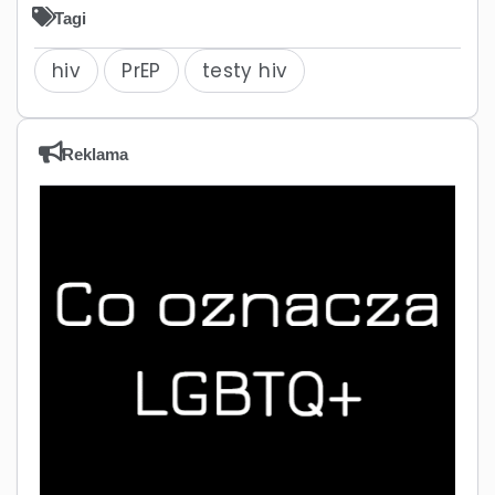
Tagi
hiv
PrEP
testy hiv
Reklama